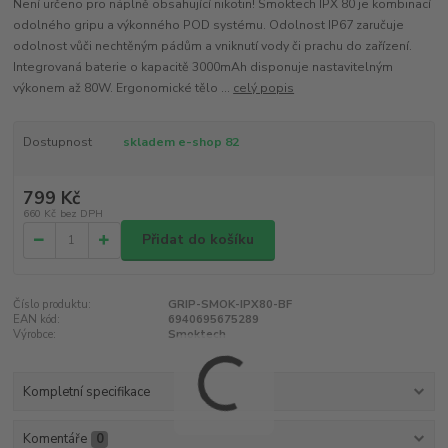
Není určeno pro náplně obsahující nikotin! Smoktech IPX 80 je kombinací
odolného gripu a výkonného POD systému. Odolnost IP67 zaručuje
odolnost vůči nechtěným pádům a vniknutí vody či prachu do zařízení.
Integrovaná baterie o kapacitě 3000mAh disponuje nastavitelným
výkonem až 80W. Ergonomické tělo ...
celý popis
Dostupnost
skladem e-shop 82
799 Kč
660 Kč
bez DPH
Přidat do košíku
Číslo produktu:
GRIP-SMOK-IPX80-BF
EAN kód:
6940695675289
Výrobce:
Smoktech
Kompletní specifikace
Komentáře
0