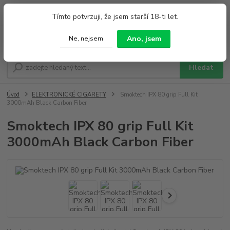
0
ks
+420 733 212 626
Tímto potvrzuji, že jsem starší 18-ti let.
za
0,00 Kč
Po - Pá 9:00 - 19:00 So 9:00 - 14:00
Ano, jsem
Ne, nejsem
Menu
Hledat
Úvod
ELEKTRONICKÉ CIGARETY
Smoktech IPX 80 grip Full Kit
3000mAh Black Carbon Fiber
Smoktech IPX 80 grip Full Kit
3000mAh Black Carbon Fiber