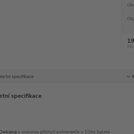
Obs
Obj
19
161
etní specifikace
tní specifikace
 Dekang
s ovocnou příchutí pomeranče v 10ml balení.