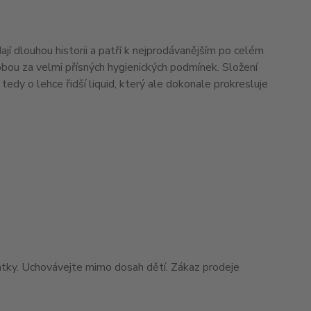
í dlouhou historii a patří k nejprodávanějším po celém
ýrobou za velmi přísných hygienických podmínek. Složení
edy o lehce řidší liquid, který ale dokonale prokresluje
matky. Uchovávejte mimo dosah dětí. Zákaz prodeje