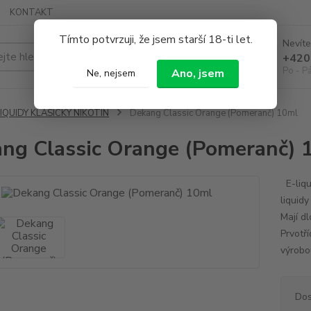
KONTAKT
Tímto potvrzuji, že jsem starší 18-ti let.
Nevíte
Hledat
+420
Po - P
Ano, jsem
Ne, nejsem
IQUIDY KLASICKÝ NIKOTIN
Dekang Classic Orange (Pomeranč) 10ml
ng Classic Orange (Pomeranč) 
E-liqu
liquid
Mají dl
Prvotří
výrobo
Dos