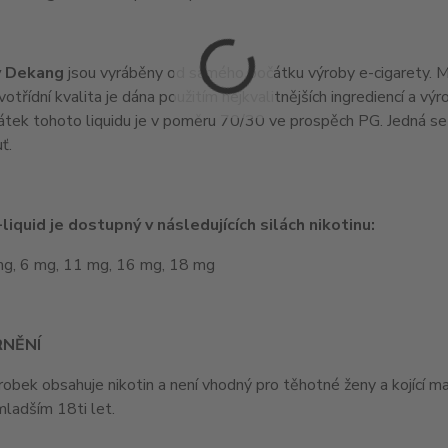
y Dekang
jsou vyráběny od samého počátku výroby e-cigarety. Maj
votřídní kvalita je dána použitím nejkvalitnějších ingrediencí a v
látek tohoto liquidu je v poměru 70/30 ve prospěch PG. Jedná se t
ť.
liquid je dostupný v následujících silách nikotinu:
mg, 6 mg, 11 mg, 16 mg, 18 mg
NĚNÍ
obek obsahuje nikotin a není vhodný pro těhotné ženy a kojící 
ladším 18ti let.