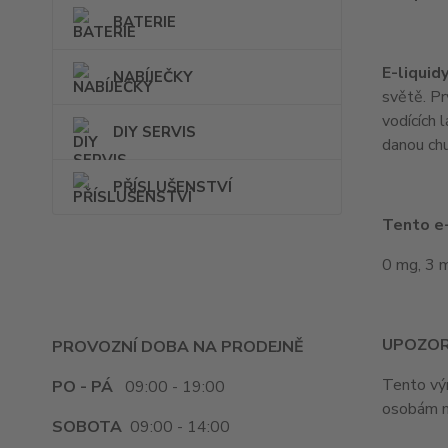
BATERIE
E-liquid
NABÍJEČKY
světě. Pr
vodících 
DIY SERVIS
danou chu
PŘÍSLUŠENSTVÍ
Tento e-
0 mg, 3 
UPOZOR
PROVOZNÍ DOBA NA PRODEJNĚ
Tento výr
PO - PÁ
09:00 - 19:00
osobám m
SOBOTA
09:00 - 14:00