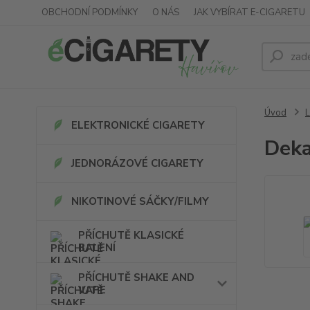
OBCHODNÍ PODMÍNKY
O NÁS
JAK VYBÍRAT E-CIGARETU
Úvod
L
ELEKTRONICKÉ CIGARETY
Deka
JEDNORÁZOVÉ CIGARETY
NIKOTINOVÉ SÁČKY/FILMY
PŘÍCHUTĚ KLASICKÉ
BALENÍ
PŘÍCHUTĚ SHAKE AND
VAPE