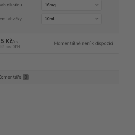
ah nikotinu
em lahvičky
5 Kč
/
ks
Momentálně není k dispozici
 Kč
bez DPH
Komentáře
0