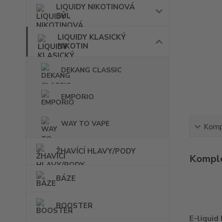
LIQUIDY NIKOTINOVÁ
SŮL
LIQUIDY KLASICKÝ
NIKOTIN
DEKANG CLASSIC
EMPORIO
WAY TO VAPE
Kompl
ŽHAVÍCÍ HLAVY/PODY
Komple
BÁZE
BOOSTER
E-liquid