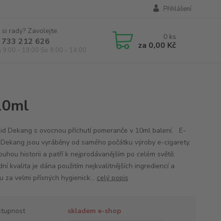
Přihlášení
 si rady? Zavolejte.
0
ks
 733 212 626
za
0,00 Kč
á 9:00 - 19:00 So 9:00 - 14:00
10ml
id Dekang s ovocnou příchutí pomeranče v 10ml balení. E-
y Dekang jsou vyráběny od samého počátku výroby e-cigarety.
ouhou historii a patří k nejprodávanějším po celém světě.
dní kvalita je dána použitím nejkvalitnějších ingrediencí a
u za velmi přísných hygienick...
celý popis
tupnost
skladem e-shop