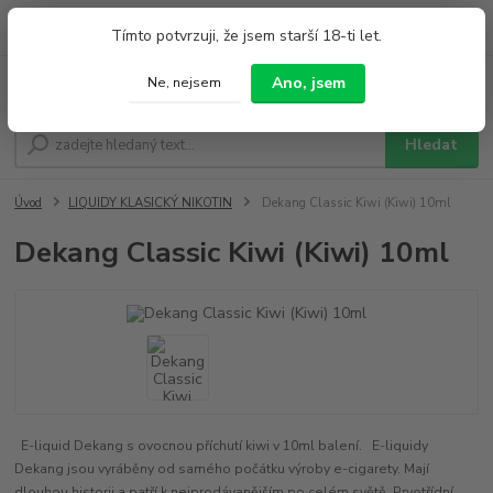
0
ks
+420 733 212 626
Tímto potvrzuji, že jsem starší 18-ti let.
za
0,00 Kč
Po - Pá 9:00 - 19:00 So 9:00 - 14:00
Ano, jsem
Ne, nejsem
Menu
Hledat
Úvod
LIQUIDY KLASICKÝ NIKOTIN
Dekang Classic Kiwi (Kiwi) 10ml
Dekang Classic Kiwi (Kiwi) 10ml
E-liquid Dekang s ovocnou příchutí kiwi v 10ml balení. E-liquidy
Dekang jsou vyráběny od samého počátku výroby e-cigarety. Mají
dlouhou historii a patří k nejprodávanějším po celém světě. Prvotřídní