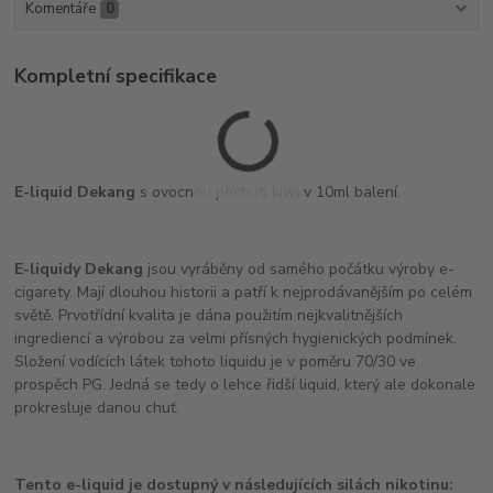
Komentáře
0
Kompletní specifikace
E-liquid Dekang
s ovocnou příchutí kiwi v 10ml balení.
E-liquidy Dekang
jsou vyráběny od samého počátku výroby e-
cigarety. Mají dlouhou historii a patří k nejprodávanějším po celém
světě. Prvotřídní kvalita je dána použitím nejkvalitnějších
ingrediencí a výrobou za velmi přísných hygienických podmínek.
Složení vodících látek tohoto liquidu je v poměru 70/30 ve
prospěch PG. Jedná se tedy o lehce řidší liquid, který ale dokonale
prokresluje danou chuť.
Tento e-liquid je dostupný v následujících silách nikotinu: