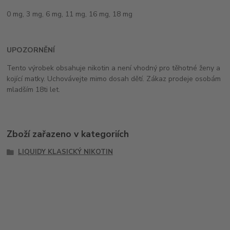
0 mg, 3 mg, 6 mg, 11 mg, 16 mg, 18 mg
UPOZORNĚNÍ
Tento výrobek obsahuje nikotin a není vhodný pro těhotné ženy a
kojící matky. Uchovávejte mimo dosah dětí. Zákaz prodeje osobám
mladším 18ti let.
Zboží zařazeno v kategoriích
LIQUIDY KLASICKÝ NIKOTIN