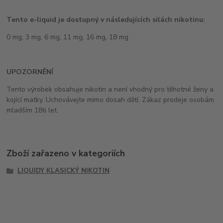
Tento e-liquid je dostupný v následujících silách nikotinu:
0 mg, 3 mg, 6 mg, 11 mg, 16 mg, 18 mg
UPOZORNĚNÍ
Tento výrobek obsahuje nikotin a není vhodný pro těhotné ženy a
kojící matky. Uchovávejte mimo dosah dětí. Zákaz prodeje osobám
mladším 18ti let.
Zboží zařazeno v kategoriích
LIQUIDY KLASICKÝ NIKOTIN