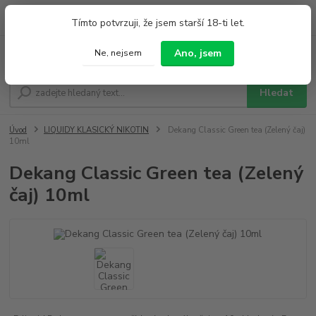
0
ks
+420 733 212 626
Tímto potvrzuji, že jsem starší 18-ti let.
za
0,00 Kč
Po - Pá 9:00 - 19:00 So 9:00 - 14:00
Ano, jsem
Ne, nejsem
Menu
Hledat
Úvod
LIQUIDY KLASICKÝ NIKOTIN
Dekang Classic Green tea (Zelený čaj)
10ml
Dekang Classic Green tea (Zelený
čaj) 10ml