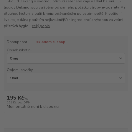
E-liquid Dekang s ovocnou příchutí zeleného čaje v 10ml balení. E-
liquidy Dekang jsou vyráběny od samého počátku výroby e-cigarety. Mají
dlouhou historii a patří k nejprodávanějším po celém světě. Prvotřídní
kvalita je dána použitím nejkvalitnějších ingrediencí a výrobou za velmi
přísných hygie...
celý popis
Dostupnost
skladem e-shop
Obsah nikotinu
Objem lahvičky
195 Kč
/
ks
161 Kč
bez DPH
Momentálně není k dispozici