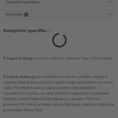
Kompletní specifikace
Komentáře
0
Kompletní specifikace
E-liquid Dekang
s ovocnou příchutí zeleného čaje v 10ml balení.
E-liquidy Dekang
jsou vyráběny od samého počátku výroby e-
cigarety. Mají dlouhou historii a patří k nejprodávanějším po celém
světě. Prvotřídní kvalita je dána použitím nejkvalitnějších
ingrediencí a výrobou za velmi přísných hygienických podmínek.
Složení vodících látek tohoto liquidu je v poměru 70/30 ve
prospěch PG. Jedná se tedy o lehce řidší liquid, který ale dokonale
prokresluje danou chuť.