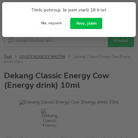
0
ks
+420 733 212 626
Tímto potvrzuji, že jsem starší 18-ti let.
za
0,00 Kč
Po - Pá 9:00 - 19:00 So 9:00 - 14:00
Ano, jsem
Ne, nejsem
Menu
Hledat
Úvod
LIQUIDY KLASICKÝ NIKOTIN
Dekang Classic Energy Cow (Energy
drink) 10ml
Dekang Classic Energy Cow
(Energy drink) 10ml