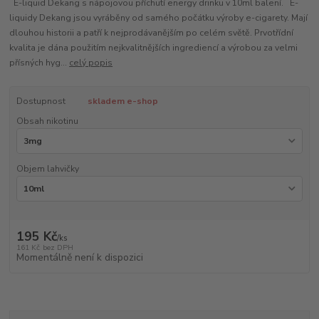
E-liquid Dekang s nápojovou příchutí energy drinku v 10ml balení. E-
liquidy Dekang jsou vyráběny od samého počátku výroby e-cigarety. Mají
dlouhou historii a patří k nejprodávanějším po celém světě. Prvotřídní
kvalita je dána použitím nejkvalitnějších ingrediencí a výrobou za velmi
přísných hyg...
celý popis
Dostupnost
skladem e-shop
Obsah nikotinu
Objem lahvičky
195 Kč
/
ks
161 Kč
bez DPH
Momentálně není k dispozici