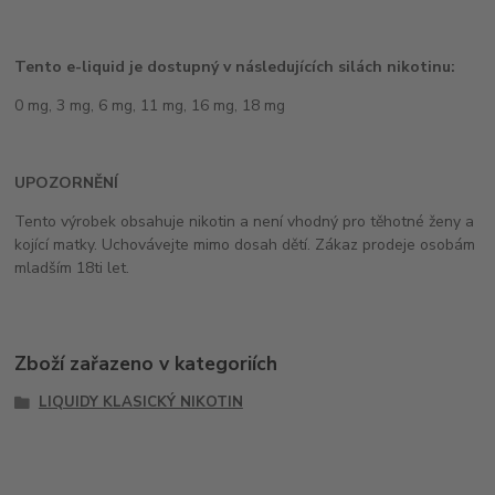
Tento e-liquid je dostupný v následujících silách nikotinu:
0 mg, 3 mg, 6 mg, 11 mg, 16 mg, 18 mg
UPOZORNĚNÍ
Tento výrobek obsahuje nikotin a není vhodný pro těhotné ženy a
kojící matky. Uchovávejte mimo dosah dětí. Zákaz prodeje osobám
mladším 18ti let.
Zboží zařazeno v kategoriích
LIQUIDY KLASICKÝ NIKOTIN