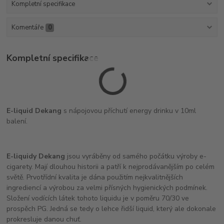
Kompletní specifikace
Komentáře
0
Kompletní specifikace
E-liquid Dekang
s nápojovou příchutí energy drinku v 10ml
balení.
E-liquidy Dekang
jsou vyráběny od samého počátku výroby e-
cigarety. Mají dlouhou historii a patří k nejprodávanějším po celém
světě. Prvotřídní kvalita je dána použitím nejkvalitnějších
ingrediencí a výrobou za velmi přísných hygienických podmínek.
Složení vodících látek tohoto liquidu je v poměru 70/30 ve
prospěch PG. Jedná se tedy o lehce řidší liquid, který ale dokonale
prokresluje danou chuť.