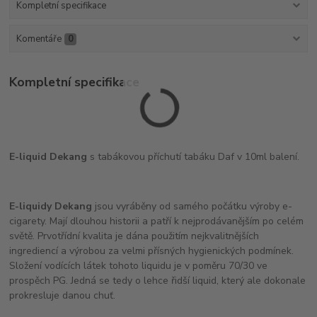
Kompletní specifikace
Komentáře
0
Kompletní specifikace
E-liquid Dekang
s tabákovou příchutí tabáku Daf v 10ml balení.
E-liquidy Dekang
jsou vyráběny od samého počátku výroby e-
cigarety. Mají dlouhou historii a patří k nejprodávanějším po celém
světě. Prvotřídní kvalita je dána použitím nejkvalitnějších
ingrediencí a výrobou za velmi přísných hygienických podmínek.
Složení vodících látek tohoto liquidu je v poměru 70/30 ve
prospěch PG. Jedná se tedy o lehce řidší liquid, který ale dokonale
prokresluje danou chuť.