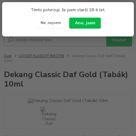
0
ks
+420 733 212 626
Tímto potvrzuji, že jsem starší 18-ti let.
za
0,00 Kč
Po - Pá 9:00 - 19:00 So 9:00 - 14:00
Ano, jsem
Ne, nejsem
Menu
Hledat
Úvod
LIQUIDY KLASICKÝ NIKOTIN
Dekang Classic Daf Gold (Tabák)
10ml
Dekang Classic Daf Gold (Tabák)
10ml