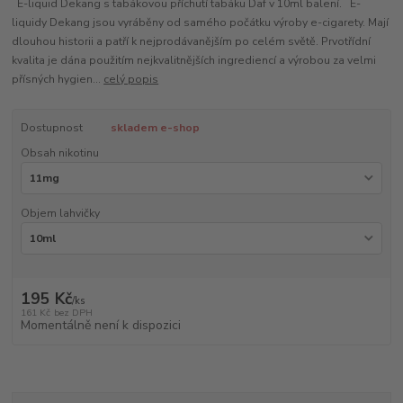
E-liquid Dekang s tabákovou příchutí tabáku Daf v 10ml balení. E-
liquidy Dekang jsou vyráběny od samého počátku výroby e-cigarety. Mají
dlouhou historii a patří k nejprodávanějším po celém světě. Prvotřídní
kvalita je dána použitím nejkvalitnějších ingrediencí a výrobou za velmi
přísných hygien...
celý popis
Dostupnost
skladem e-shop
Obsah nikotinu
Objem lahvičky
195 Kč
/
ks
161 Kč
bez DPH
Momentálně není k dispozici