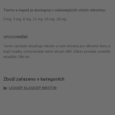
Tento e-liquid je dostupný v následujících silách nikotinu:
0 mg, 3 mg, 6 mg, 11 mg, 16 mg, 18 mg
UPOZORNĚNÍ
Tento výrobek obsahuje nikotin a není vhodný pro těhotné ženy a
kojící matky. Uchovávejte mimo dosah dětí. Zákaz prodeje osobám
mladším 18ti let.
Zboží zařazeno v kategoriích
LIQUIDY KLASICKÝ NIKOTIN