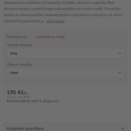
Dekang jsou vyráběny od samého počátku výroby e-cigarety. Mají
dlouhou historii a patří k nejprodávanějším po celém světě. Prvotřídní
kvalita je dána použitím nejkvalitnějších ingrediencí a výrobou za velmi
přísných hygienických p...
celý popis
Dostupnost
skladem e-shop
Obsah nikotinu
Objem lahvičky
195 Kč
/
ks
161 Kč
bez DPH
Momentálně není k dispozici
Kompletní specifikace