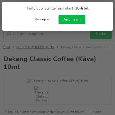
0
ks
+420 733 212 626
Tímto potvrzuji, že jsem starší 18-ti let.
za
0,00 Kč
Po - Pá 9:00 - 19:00 So 9:00 - 14:00
Ano, jsem
Ne, nejsem
Menu
Hledat
Úvod
LIQUIDY KLASICKÝ NIKOTIN
Dekang Classic Coffee (Káva) 10ml
Dekang Classic Coffee (Káva)
10ml
E-liquid Dekang s ovocnou příchutí kávy v 10ml balení. E-liquidy