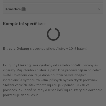
Komentáře
0
Kompletní specifikace
E-liquid Dekang
s ovocnou příchutí kávy v 10ml balení.
E-liquidy Dekang
jsou vyráběny od samého počátku výroby e-
cigarety. Mají dlouhou historii a patří k nejprodávanějším po celém
světě. Prvotřídní kvalita je dána použitím nejkvalitnějších
ingrediencí a výrobou za velmi přísných hygienických podmínek.
Složení vodících látek tohoto liquidu je v poměru 70/30 ve
prospěch PG. Jedná se tedy o lehce řidší liquid, který ale dokonale
prokresluje danou chuť.