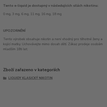
Tento e-liquid je dostupný v následujících silách nikotinu:
0 mg, 3 mg, 6 mg, 11 mg, 16 mg, 18 mg
UPOZORNĚNÍ
Tento výrobek obsahuje nikotin a není vhodný pro těhotné ženy a
kojící matky. Uchovávejte mimo dosah dětí. Zákaz prodeje osobám
mladším 18ti let.
Zboží zařazeno v kategoriích
LIQUIDY KLASICKÝ NIKOTIN