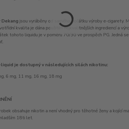
y Dekang
jsou vyráběny od samého počátku výroby e-cigarety. Maj
votřídní kvalita je dána použitím nejkvalitnějších ingrediencí a v
látek tohoto liquidu je v poměru 70/30 ve prospěch PG. Jedná se t
ť.
liquid je dostupný v následujících silách nikotinu:
mg, 6 mg, 11 mg, 16 mg, 18 mg
NĚNÍ
obek obsahuje nikotin a není vhodný pro těhotné ženy a kojící 
ladším 18ti let.