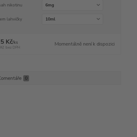
ah nikotinu
em lahvičky
5 Kč
/
ks
Momentálně není k dispozici
 Kč
bez DPH
Komentáře
0