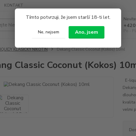
KONTAKT
Tímto potvrzuji, že jsem starší 18-ti let.
Nevíte
Hledat
+420
Po - P
Ano, jsem
Ne, nejsem
IQUIDY KLASICKÝ NIKOTIN
Dekang Classic Coconut (Kokos) 10ml
ng Classic Coconut (Kokos) 10
E-liqu
Dekang
dlouhou
kvalita
velmi p
Dos