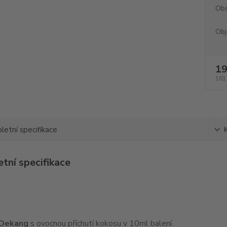
Obs
Obj
19
161
etní specifikace
tní specifikace
 Dekang
s ovocnou příchutí kokosu v 10ml balení.