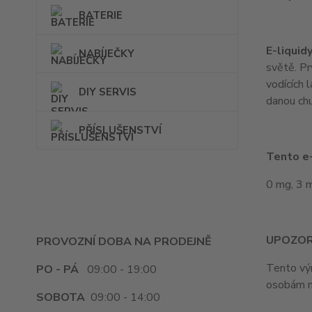
BATERIE
E-liquid
NABÍJEČKY
světě. Pr
vodících 
DIY SERVIS
danou chu
PŘÍSLUŠENSTVÍ
Tento e-
0 mg, 3 
UPOZOR
PROVOZNÍ DOBA NA PRODEJNĚ
Tento výr
PO - PÁ
09:00 - 19:00
osobám m
SOBOTA
09:00 - 14:00