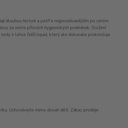
í dlouhou historii a patří k nejprodávanějším po celém
ýrobou za velmi přísných hygienických podmínek. Složení
edy o lehce řidší liquid, který ale dokonale prokresluje
matky. Uchovávejte mimo dosah dětí. Zákaz prodeje