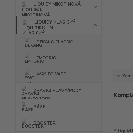
LIQUIDY NIKOTINOVÁ
SŮL
LIQUIDY KLASICKÝ
NIKOTIN
DEKANG CLASSIC
EMPORIO
WAY TO VAPE
Kompl
ŽHAVÍCÍ HLAVY/PODY
Komple
BÁZE
BOOSTER
E-liquid