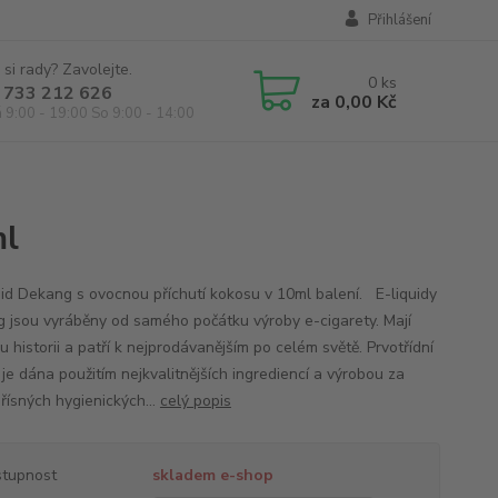
Přihlášení
 si rady? Zavolejte.
0
ks
 733 212 626
za
0,00 Kč
á 9:00 - 19:00 So 9:00 - 14:00
ml
id Dekang s ovocnou příchutí kokosu v 10ml balení. E-liquidy
 jsou vyráběny od samého počátku výroby e-cigarety. Mají
 historii a patří k nejprodávanějším po celém světě. Prvotřídní
 je dána použitím nejkvalitnějších ingrediencí a výrobou za
řísných hygienických...
celý popis
tupnost
skladem e-shop