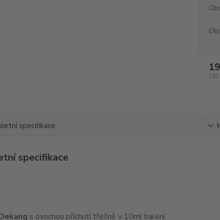
Obs
Obj
19
161
etní specifikace
tní specifikace
 Dekang
s ovocnou příchutí třešně v 10ml balení.