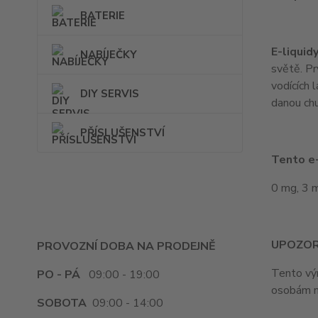
BATERIE
E-liquid
NABÍJEČKY
světě. Pr
vodících 
DIY SERVIS
danou chu
PŘÍSLUŠENSTVÍ
Tento e-
0 mg, 3 
UPOZOR
PROVOZNÍ DOBA NA PRODEJNĚ
Tento výr
PO - PÁ
09:00 - 19:00
osobám m
SOBOTA
09:00 - 14:00