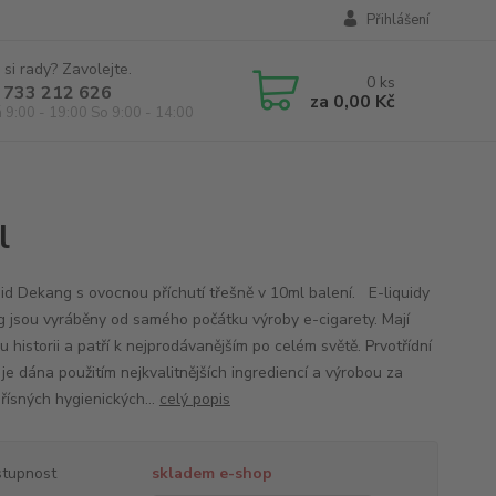
Přihlášení
 si rady? Zavolejte.
0
ks
 733 212 626
za
0,00 Kč
á 9:00 - 19:00 So 9:00 - 14:00
l
id Dekang s ovocnou příchutí třešně v 10ml balení. E-liquidy
 jsou vyráběny od samého počátku výroby e-cigarety. Mají
 historii a patří k nejprodávanějším po celém světě. Prvotřídní
 je dána použitím nejkvalitnějších ingrediencí a výrobou za
řísných hygienických...
celý popis
tupnost
skladem e-shop