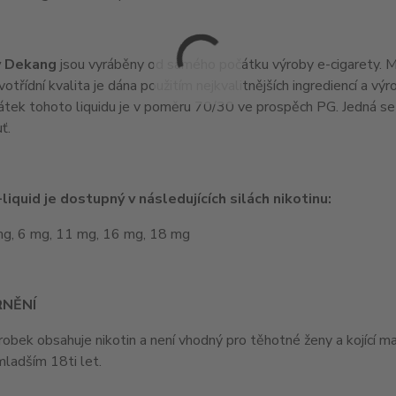
y Dekang
jsou vyráběny od samého počátku výroby e-cigarety. Maj
votřídní kvalita je dána použitím nejkvalitnějších ingrediencí a v
látek tohoto liquidu je v poměru 70/30 ve prospěch PG. Jedná se t
ť.
liquid je dostupný v následujících silách nikotinu:
mg, 6 mg, 11 mg, 16 mg, 18 mg
NĚNÍ
obek obsahuje nikotin a není vhodný pro těhotné ženy a kojící 
ladším 18ti let.