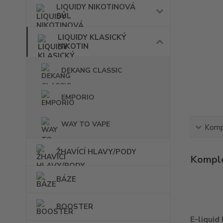
LIQUIDY NIKOTINOVÁ
SŮL
LIQUIDY KLASICKÝ
NIKOTIN
DEKANG CLASSIC
EMPORIO
WAY TO VAPE
Kompl
ŽHAVÍCÍ HLAVY/PODY
Komple
BÁZE
BOOSTER
E-liquid