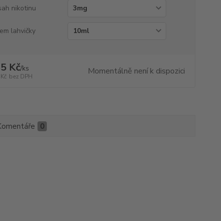
ah nikotinu
em lahvičky
5 Kč
/
ks
Momentálně není k dispozici
 Kč
bez DPH
Komentáře
0