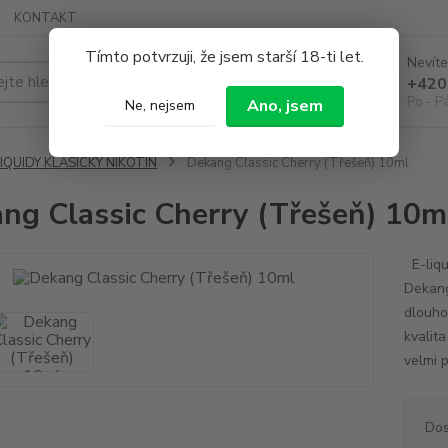
KONTAKT
Tímto potvrzuji, že jsem starší 18-ti let.
Nevíte
Hledat
+420
Po - P
Ano, jsem
Ne, nejsem
IQUIDY KLASICKÝ NIKOTIN
Dekang Classic Cherry (Třešeň) 10ml
ng Classic Cherry (Třešeň) 10m
E-liqu
Dekang
dlouhou
kvalita
velmi p
Dos