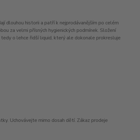
í dlouhou historii a patří k nejprodávanějším po celém
ýrobou za velmi přísných hygienických podmínek. Složení
edy o lehce řidší liquid, který ale dokonale prokresluje
matky. Uchovávejte mimo dosah dětí. Zákaz prodeje