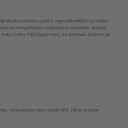
í dlouhou historii a patří k nejprodávanějším po celém
ýrobou za velmi přísných hygienických podmínek. Složení
edy o lehce řidší liquid, který ale dokonale prokresluje
matky. Uchovávejte mimo dosah dětí. Zákaz prodeje