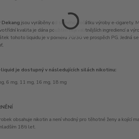
y Dekang
jsou vyráběny od samého počátku výroby e-cigarety. Maj
votřídní kvalita je dána použitím nejkvalitnějších ingrediencí a v
látek tohoto liquidu je v poměru 70/30 ve prospěch PG. Jedná se t
ť.
liquid je dostupný v následujících silách nikotinu:
mg, 6 mg, 11 mg, 16 mg, 18 mg
NĚNÍ
obek obsahuje nikotin a není vhodný pro těhotné ženy a kojící 
ladším 18ti let.