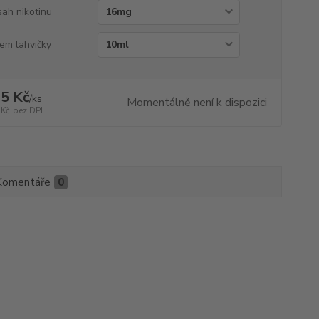
ah nikotinu
em lahvičky
5 Kč
/
ks
Momentálně není k dispozici
 Kč
bez DPH
Komentáře
0