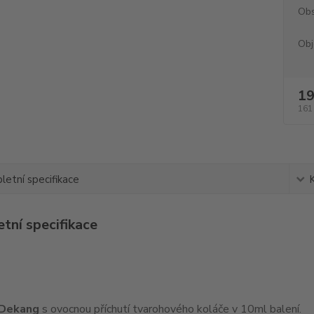
Obs
Obj
19
161
etní specifikace
tní specifikace
 Dekang
s ovocnou příchutí tvarohového koláče v 10ml balení.