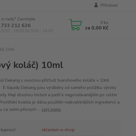
Přihlášení
 si rady? Zavolejte.
0
ks
 733 212 626
za
0,00 Kč
á 9:00 - 19:00 So 9:00 - 14:00
áč) 10ml
vý koláč) 10ml
id Dekang s ovocnou příchutí tvarohového koláče v 10ml
. E-liquidy Dekang jsou vyráběny od samého počátku výroby
ety. Mají dlouhou historii a patří k nejprodávanějším po celém
Prvotřídní kvalita je dána použitím nejkvalitnějších ingrediencí a
 za velmi přísných ...
celý popis
tupnost
skladem e-shop