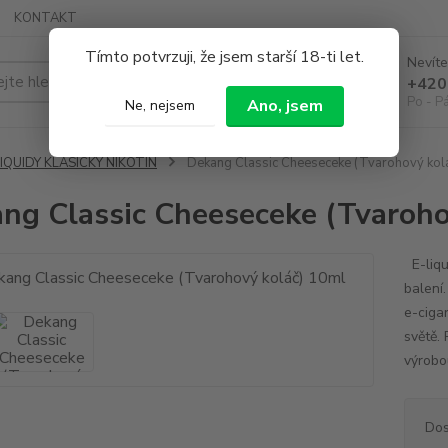
KONTAKT
Tímto potvrzuji, že jsem starší 18-ti let.
Nevíte
Hledat
+420
Po - P
Ano, jsem
Ne, nejsem
IQUIDY KLASICKÝ NIKOTIN
Dekang Classic Cheeseceke (Tvarohový kol
ng Classic Cheeseceke (Tvaroho
E-liqu
balení
e-cigar
světě. 
výrobou
Dos