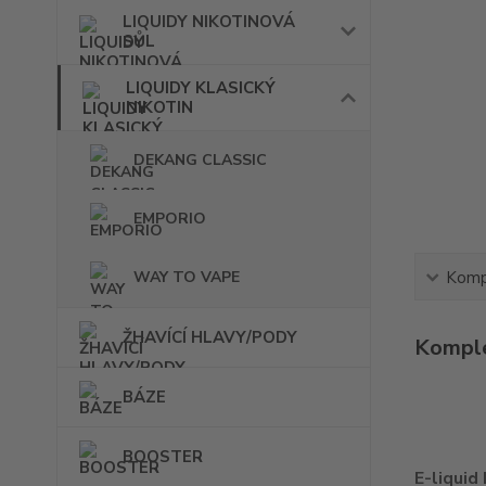
LIQUIDY NIKOTINOVÁ
SŮL
LIQUIDY KLASICKÝ
NIKOTIN
DEKANG CLASSIC
EMPORIO
WAY TO VAPE
Kompl
ŽHAVÍCÍ HLAVY/PODY
Komple
BÁZE
BOOSTER
E-liquid