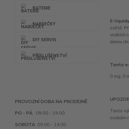
BATERIE
E-liquid
NABÍJEČKY
světě. Pr
vodících 
DIY SERVIS
danou chu
PŘÍSLUŠENSTVÍ
Tento e-
0 mg, 3 
UPOZOR
PROVOZNÍ DOBA NA PRODEJNĚ
Tento výr
PO - PÁ
09:00 - 19:00
osobám m
SOBOTA
09:00 - 14:00