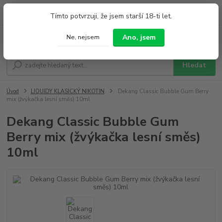
0
ks
+420 733 212 626
Tímto potvrzuji, že jsem starší 18-ti let.
za
0,00 Kč
Po - Pá 9:00 - 19:00 So 9:00 - 14:00
Ano, jsem
Ne, nejsem
Menu
Hledat
Úvod
LIQUIDY KLASICKÝ NIKOTIN
Dekang Classic Bubble Gum Berry
mix (žvýkačka lesní směs) 10ml
Dekang Classic Bubble Gum
Berry mix (žvýkačka lesní směs)
10ml