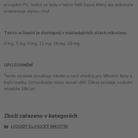
prospěch PG. Jedná se tedy o lehce řidší liquid, který ale dokonale
prokresluje danou chuť.
Tento e-liquid je dostupný v následujících silách nikotinu:
0 mg, 3 mg, 6 mg, 11 mg, 16 mg, 18 mg
UPOZORNĚNÍ
Tento výrobek obsahuje nikotin a není vhodný pro těhotné ženy a
kojící matky. Uchovávejte mimo dosah dětí. Zákaz prodeje osobám
mladším 18ti let.
Zboží zařazeno v kategoriích
LIQUIDY KLASICKÝ NIKOTIN