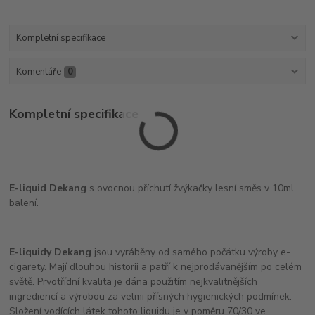
Kompletní specifikace
Komentáře
0
Kompletní specifikace
E-liquid Dekang
s ovocnou příchutí žvýkačky lesní směs v 10ml
balení.
E-liquidy Dekang
jsou vyráběny od samého počátku výroby e-
cigarety. Mají dlouhou historii a patří k nejprodávanějším po celém
světě. Prvotřídní kvalita je dána použitím nejkvalitnějších
ingrediencí a výrobou za velmi přísných hygienických podmínek.
Složení vodících látek tohoto liquidu je v poměru 70/30 ve