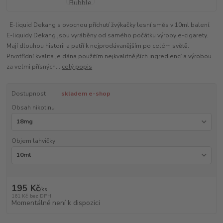
E-liquid Dekang s ovocnou příchutí žvýkačky lesní směs v 10ml balení.
E-liquidy Dekang jsou vyráběny od samého počátku výroby e-cigarety.
Mají dlouhou historii a patří k nejprodávanějším po celém světě.
Prvotřídní kvalita je dána použitím nejkvalitnějších ingrediencí a výrobou
za velmi přísných...
celý popis
Dostupnost
skladem e-shop
Obsah nikotinu
Objem lahvičky
195 Kč
/
ks
161 Kč
bez DPH
Momentálně není k dispozici