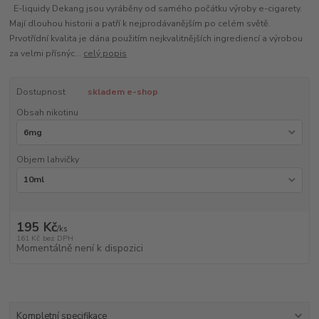
E-liquidy Dekang jsou vyráběny od samého počátku výroby e-cigarety.
Mají dlouhou historii a patří k nejprodávanějším po celém světě.
Prvotřídní kvalita je dána použitím nejkvalitnějších ingrediencí a výrobou
za velmi přísnýc...
celý popis
Dostupnost
skladem e-shop
Obsah nikotinu
Objem lahvičky
195 Kč
/
ks
161 Kč
bez DPH
Momentálně není k dispozici
Kompletní specifikace