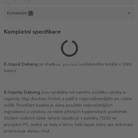
Komentáře
0
Kompletní specifikace
E-liquid Dekang
se sladkou příchutí borůvkového koláče v 10ml
balení.
E-liquidy Dekang
jsou vyráběny od samého počátku výroby e-
cigarety. Mají dlouhou historii a patří k nejprodávanějším po celém
světě. Prvotřídní kvalita je dána použitím nejkvalitnějších
ingrediencí a výrobou za velmi přísných hygienických podmínek.
Složení vodících látek tohoto liquidu je v poměru 70/30 ve
prospěch PG. Jedná se tedy o lehce řidší liquid, který ale dokonale
prokresluje danou chuť.