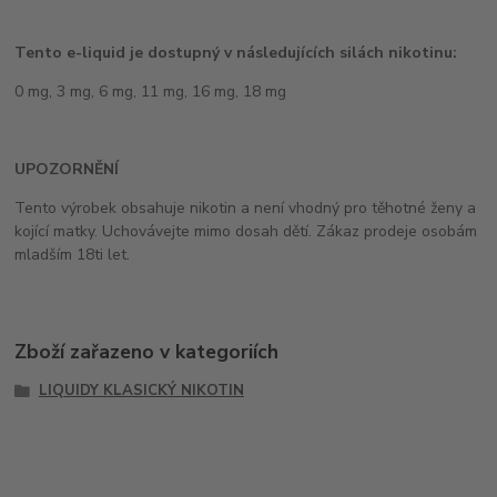
Tento e-liquid je dostupný v následujících silách nikotinu:
0 mg, 3 mg, 6 mg, 11 mg, 16 mg, 18 mg
UPOZORNĚNÍ
Tento výrobek obsahuje nikotin a není vhodný pro těhotné ženy a
kojící matky. Uchovávejte mimo dosah dětí. Zákaz prodeje osobám
mladším 18ti let.
Zboží zařazeno v kategoriích
LIQUIDY KLASICKÝ NIKOTIN