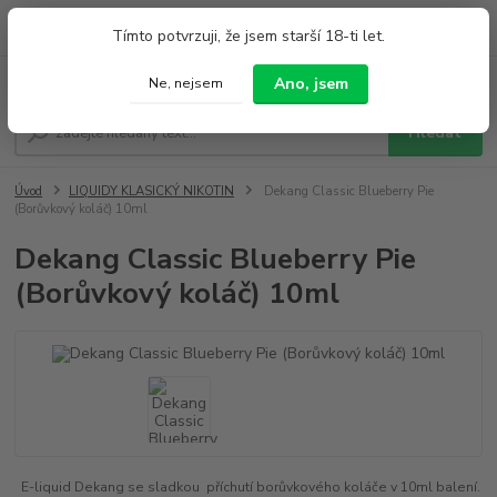
0
ks
+420 733 212 626
Tímto potvrzuji, že jsem starší 18-ti let.
za
0,00 Kč
Po - Pá 9:00 - 19:00 So 9:00 - 14:00
Menu
Ano, jsem
Ne, nejsem
Hledat
Úvod
LIQUIDY KLASICKÝ NIKOTIN
Dekang Classic Blueberry Pie
(Borůvkový koláč) 10ml
Dekang Classic Blueberry Pie
(Borůvkový koláč) 10ml
E-liquid Dekang se sladkou příchutí borůvkového koláče v 10ml balení.