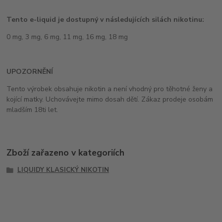
Tento e-liquid je dostupný v následujících silách nikotinu:
0 mg, 3 mg, 6 mg, 11 mg, 16 mg, 18 mg
UPOZORNĚNÍ
Tento výrobek obsahuje nikotin a není vhodný pro těhotné ženy a
kojící matky. Uchovávejte mimo dosah dětí. Zákaz prodeje osobám
mladším 18ti let.
Zboží zařazeno v kategoriích
LIQUIDY KLASICKÝ NIKOTIN