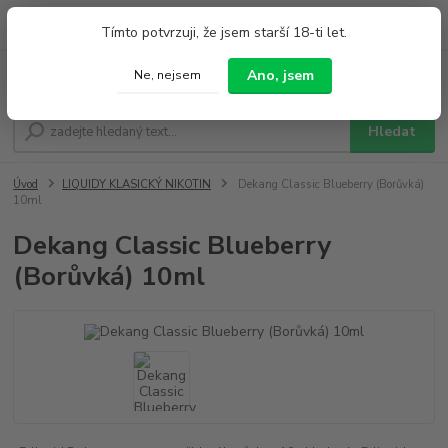
0
ks
+420 733 212 626
Tímto potvrzuji, že jsem starší 18-ti let.
za
0,00 Kč
Po - Pá 9:00 - 19:00 So 9:00 - 14:00
Ano, jsem
Ne, nejsem
Menu
Hledat
Úvod
LIQUIDY KLASICKÝ NIKOTIN
Dekang Classic Blueberry (Borůvká)
10ml
Dekang Classic Blueberry
(Borůvká) 10ml