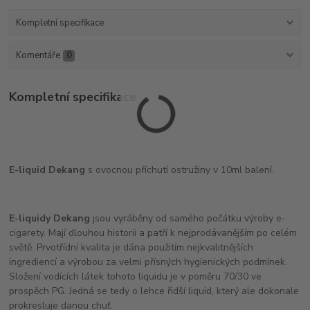
Kompletní specifikace
Komentáře
0
Kompletní specifikace
E-liquid Dekang
s ovocnou příchutí ostružiny v 10ml balení.
E-liquidy Dekang
jsou vyráběny od samého počátku výroby e-
cigarety. Mají dlouhou historii a patří k nejprodávanějším po celém
světě. Prvotřídní kvalita je dána použitím nejkvalitnějších
ingrediencí a výrobou za velmi přísných hygienických podmínek.
Složení vodících látek tohoto liquidu je v poměru 70/30 ve
prospěch PG. Jedná se tedy o lehce řidší liquid, který ale dokonale
prokresluje danou chuť.