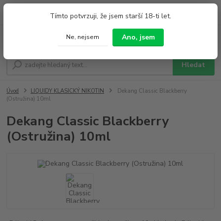
0
ks
+420 733 212 626
Tímto potvrzuji, že jsem starší 18-ti let.
za
0,00 Kč
Po - Pá 9:00 - 19:00 So 9:00 - 14:00
Ano, jsem
Ne, nejsem
Menu
Hledat
Úvod
LIQUIDY KLASICKÝ NIKOTIN
Dekang Classic Blackberry
(Ostružina) 10ml
Dekang Classic Blackberry
(Ostružina) 10ml