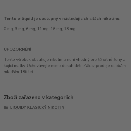
Tento e-liquid je dostupný v následujících silách nikotinu:
0 mg, 3 mg, 6 mg, 11 mg, 16 mg, 18 mg
UPOZORNĚNÍ
Tento výrobek obsahuje nikotin a není vhodný pro těhotné ženy a
kojící matky. Uchovávejte mimo dosah dětí. Zákaz prodeje osobám
mladším 18ti let.
Zboží zařazeno v kategoriích
LIQUIDY KLASICKÝ NIKOTIN