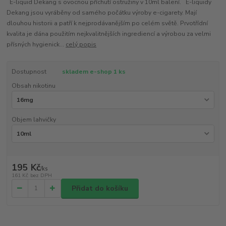
E-liquid Dekang s ovocnou příchutí ostružiny v 10ml balení. E-liquidy
Dekang jsou vyráběny od samého počátku výroby e-cigarety. Mají
dlouhou historii a patří k nejprodávanějším po celém světě. Prvotřídní
kvalita je dána použitím nejkvalitnějších ingrediencí a výrobou za velmi
přísných hygienick...
celý popis
Dostupnost
skladem e-shop 1 ks
Obsah nikotinu
Objem lahvičky
195 Kč
/
ks
161 Kč
bez DPH
Přidat do košíku