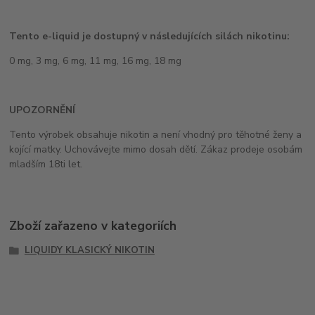
Tento e-liquid je dostupný v následujících silách nikotinu:
0 mg, 3 mg, 6 mg, 11 mg, 16 mg, 18 mg
UPOZORNĚNÍ
Tento výrobek obsahuje nikotin a není vhodný pro těhotné ženy a
kojící matky. Uchovávejte mimo dosah dětí. Zákaz prodeje osobám
mladším 18ti let.
Zboží zařazeno v kategoriích
LIQUIDY KLASICKÝ NIKOTIN