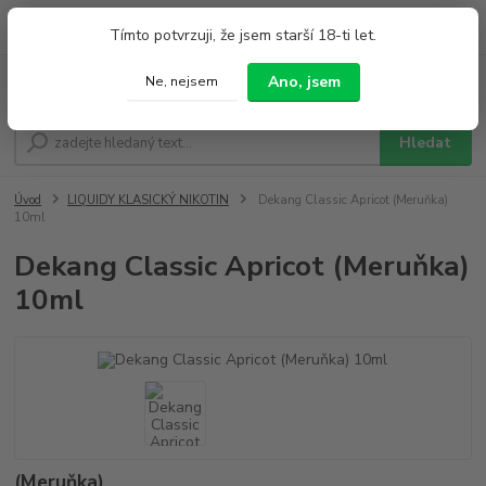
0
ks
+420 733 212 626
Tímto potvrzuji, že jsem starší 18-ti let.
za
0,00 Kč
Po - Pá 9:00 - 19:00 So 9:00 - 14:00
Ano, jsem
Ne, nejsem
Menu
Hledat
Úvod
LIQUIDY KLASICKÝ NIKOTIN
Dekang Classic Apricot (Meruňka)
10ml
Dekang Classic Apricot (Meruňka)
10ml
(Meruňka)