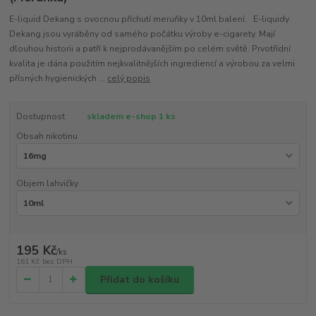
E-liquid Dekang s ovocnou příchutí meruňky v 10ml balení. E-liquidy
Dekang jsou vyráběny od samého počátku výroby e-cigarety. Mají
dlouhou historii a patří k nejprodávanějším po celém světě. Prvotřídní
kvalita je dána použitím nejkvalitnějších ingrediencí a výrobou za velmi
přísných hygienických ...
celý popis
Dostupnost
skladem e-shop 1 ks
Obsah nikotinu
Objem lahvičky
195 Kč
/
ks
161 Kč
bez DPH
Přidat do košíku