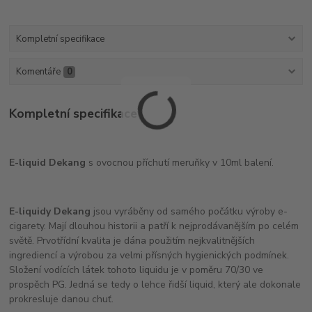
Kompletní specifikace
Komentáře
0
Kompletní specifikace
E-liquid Dekang
s ovocnou příchutí meruňky v 10ml balení.
E-liquidy Dekang
jsou vyráběny od samého počátku výroby e-
cigarety. Mají dlouhou historii a patří k nejprodávanějším po celém
světě. Prvotřídní kvalita je dána použitím nejkvalitnějších
ingrediencí a výrobou za velmi přísných hygienických podmínek.
Složení vodících látek tohoto liquidu je v poměru 70/30 ve
prospěch PG. Jedná se tedy o lehce řidší liquid, který ale dokonale
prokresluje danou chuť.